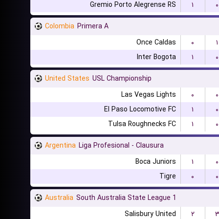
Gremio Porto Alegrense RS
۱
۰
Colombia
Primera A
Once Caldas
۰
۱
Inter Bogota
۱
۰
United States
USL Championship
Las Vegas Lights
۰
۰
El Paso Locomotive FC
۱
۰
Tulsa Roughnecks FC
۱
۰
Argentina
Liga Profesional - Clausura
Boca Juniors
۱
۰
Tigre
۰
۰
Australia
South Australia State League 1
Salisbury United
۲