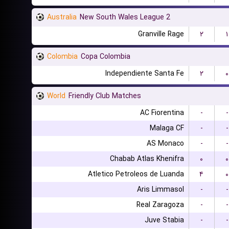
Australia
New South Wales League 2
Granville Rage
۲
۱
Colombia
Copa Colombia
Independiente Santa Fe
۲
۰
World
Friendly Club Matches
AC Fiorentina
-
-
Malaga CF
-
-
AS Monaco
-
-
Chabab Atlas Khenifra
۰
۰
Atletico Petroleos de Luanda
۴
۰
Aris Limmasol
-
-
Real Zaragoza
-
-
Juve Stabia
-
-