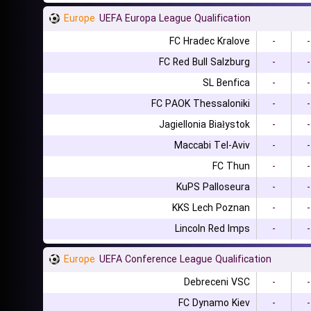
Europe
UEFA Europa League Qualification
FC Hradec Kralove
-
-
FC Red Bull Salzburg
-
-
SL Benfica
-
-
FC PAOK Thessaloniki
-
-
Jagiellonia Białystok
-
-
Maccabi Tel-Aviv
-
-
FC Thun
-
-
KuPS Palloseura
-
-
KKS Lech Poznan
-
-
Lincoln Red Imps
-
-
Europe
UEFA Conference League Qualification
Debreceni VSC
-
-
FC Dynamo Kiev
-
-