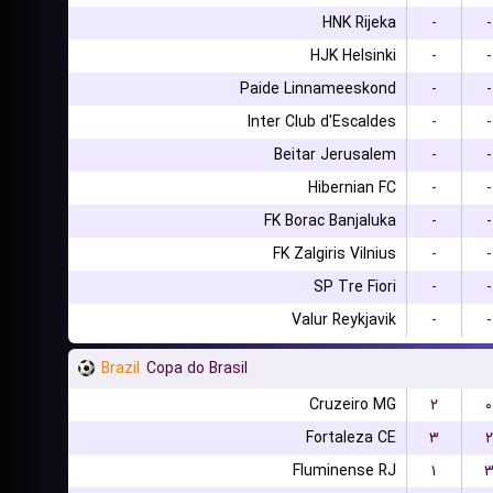
HNK Rijeka
-
-
HJK Helsinki
-
-
Paide Linnameeskond
-
-
Inter Club d'Escaldes
-
-
Beitar Jerusalem
-
-
Hibernian FC
-
-
FK Borac Banjaluka
-
-
FK Zalgiris Vilnius
-
-
SP Tre Fiori
-
-
Valur Reykjavik
-
-
Brazil
Copa do Brasil
Cruzeiro MG
۲
۰
Fortaleza CE
۳
۲
Fluminense RJ
۱