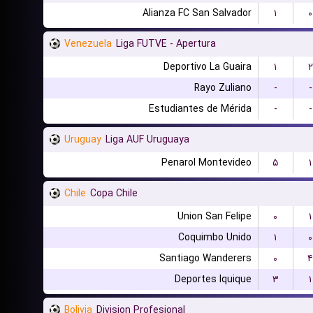
Alianza FC San Salvador
۱
۰
Venezuela
Liga FUTVE - Apertura
Deportivo La Guaira
۱
۲
Rayo Zuliano
-
-
Estudiantes de Mérida
-
-
Uruguay
Liga AUF Uruguaya
Penarol Montevideo
۵
۱
Chile
Copa Chile
Union San Felipe
۰
۱
Coquimbo Unido
۱
۰
Santiago Wanderers
۰
۴
Deportes Iquique
۳
۱
Bolivia
Division Profesional