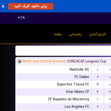
برای دانلود کلیک کنید
FA
کازینو آنلاین
پشتیبانی
راهنما
North and Central America
CONCACAF Leagues Cup
Nashville SC
۰
۱
FC Dallas
۲
۰
Deportivo Toluca FC
۳
۰
Inter Miami CF
۴
۲
CF Rayados de Monterrey
۱
۲
Los Angeles FC
۲
۱