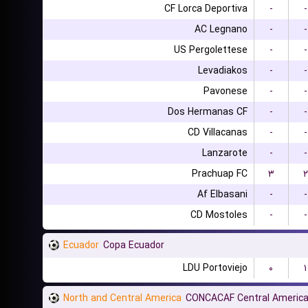
CF Lorca Deportiva
-
-
AC Legnano
-
-
US Pergolettese
-
-
Levadiakos
-
-
Pavonese
-
-
Dos Hermanas CF
-
-
CD Villacanas
-
-
Lanzarote
-
-
Prachuap FC
۳
۲
Af Elbasani
-
-
CD Mostoles
-
-
Ecuador
Copa Ecuador
LDU Portoviejo
۰
۱
North and Central America
CONCACAF Central America